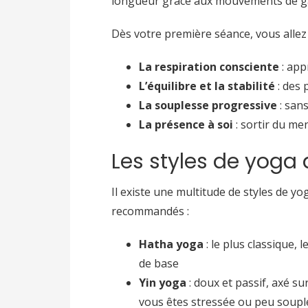
longueur grâce aux mouvements de ga
Dès votre première séance, vous allez t
La respiration consciente
: app
L’équilibre et la stabilité
: des 
La souplesse progressive
: san
La présence à soi
: sortir du me
Les styles de yoga
Il existe une multitude de styles de y
recommandés :
Hatha yoga
: le plus classique,
de base
Yin yoga
: doux et passif, axé s
vous êtes stressée ou peu soupl