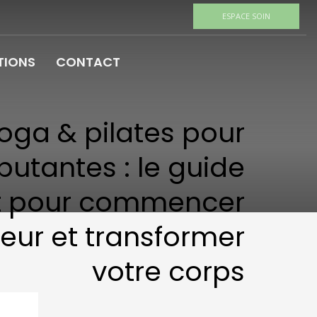
ESPACE SOIN
TIONS
CONTACT
oga & pilates pour
butantes : le guide
t pour commencer
eur et transformer
votre corps