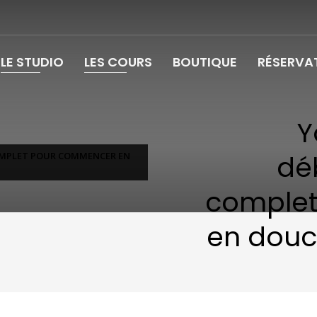
LE STUDIO
LES COURS
BOUTIQUE
RÉSERVA
Y
dé
COMPLET POUR COMMENCER EN
comple
en douc