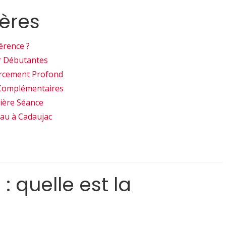
ères
férence ?
r Débutantes
orcement Profond
s Complémentaires
ière Séance
au à Cadaujac
: quelle est la