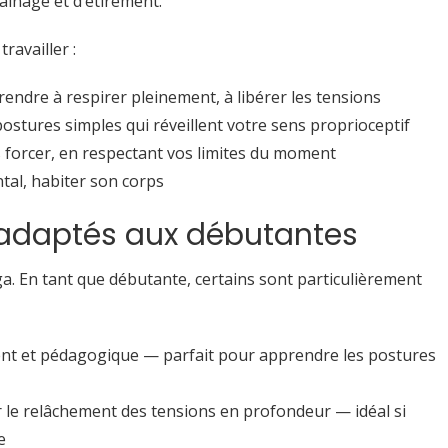
inage et d’étirement.
ravailler :
rendre à respirer pleinement, à libérer les tensions
postures simples qui réveillent votre sens proprioceptif
s forcer, en respectant vos limites du moment
ntal, habiter son corps
 adaptés aux débutantes
oga. En tant que débutante, certains sont particulièrement
 lent et pédagogique — parfait pour apprendre les postures
ur le relâchement des tensions en profondeur — idéal si
e