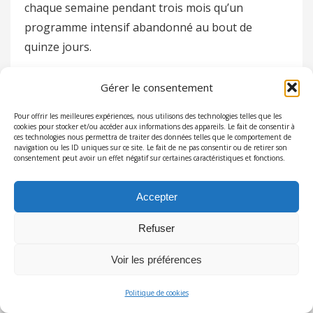
chaque semaine pendant trois mois qu’un
programme intensif abandonné au bout de
quinze jours.
Le yoga et le pilates
Gérer le consentement
sont-ils efficaces pour
Pour offrir les meilleures expériences, nous utilisons des technologies telles que les
cookies pour stocker et/ou accéder aux informations des appareils. Le fait de consentir à
renforcer les muscles
ces technologies nous permettra de traiter des données telles que le comportement de
navigation ou les ID uniques sur ce site. Le fait de ne pas consentir ou de retirer son
consentement peut avoir un effet négatif sur certaines caractéristiques et fonctions.
profonds sans prendre
de volume ?
Accepter
Oui, c’est précisément l’un de leurs atouts
Refuser
majeurs. Ces disciplines ciblent les muscles
Voir les préférences
profonds (abdominaux profonds, muscles
stabilisateurs, plancher pelvien) sans créer de
Politique de cookies
volume musculaire visible. Le résultat est une