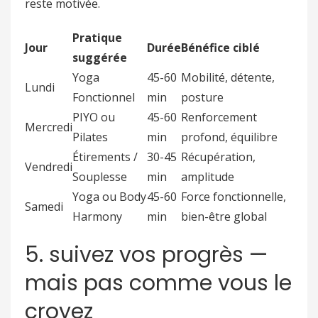
reste motivée.
Pratique
Jour
Durée
Bénéfice ciblé
suggérée
Yoga
45-60
Mobilité, détente,
Lundi
Fonctionnel
min
posture
PIYO ou
45-60
Renforcement
Mercredi
Pilates
min
profond, équilibre
Étirements /
30-45
Récupération,
Vendredi
Souplesse
min
amplitude
Yoga ou Body
45-60
Force fonctionnelle,
Samedi
Harmony
min
bien-être global
5. suivez vos progrès —
mais pas comme vous le
croyez