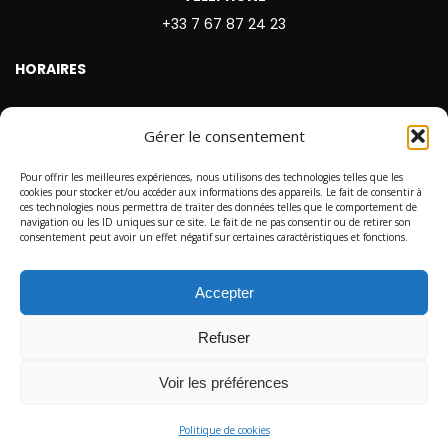
+33 7 67 87 24 23
HORAIRES
Lundi : 12:30 - 21:00
Gérer le consentement
Mardi : 8:30 - 21:00
Pour offrir les meilleures expériences, nous utilisons des technologies telles que les
Mercredi : 12:30 - 21:00
cookies pour stocker et/ou accéder aux informations des appareils. Le fait de consentir à
ces technologies nous permettra de traiter des données telles que le comportement de
Jeudi : 10:00 - 21:00
navigation ou les ID uniques sur ce site. Le fait de ne pas consentir ou de retirer son
consentement peut avoir un effet négatif sur certaines caractéristiques et fonctions.
Vendredi : 8:30 - 21:00
Samedi : 10:30 - 12:30
Accepter
Dimanche : fermé
Refuser
Voir les préférences
Politique de cookies